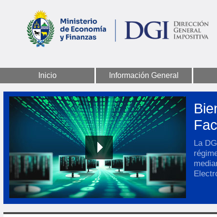
Inicio
Información General
Bie
Fac
La DGI
régim
media
Electr