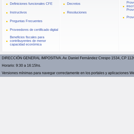
Prov
Definiciones funcionales CFE
Decretos
inscr
Prove
Instructivos
Resoluciones
Prov
Preguntas Frecuentes
Proveedores de certificado digital
Beneficios fiscales para
contribuyentes de menor
capacidad económica
DIRECCIÓN GENERAL IMPOSITIVA. Av. Daniel Fernández Crespo 1534, CP 11200 
Horario: 9:30 a 16:15hs.
Versiones mínimas para navegar correctamente en los portales y aplicaciones Web: