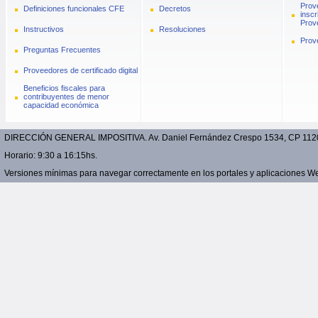
Prov
Definiciones funcionales CFE
Decretos
inscr
Prove
Instructivos
Resoluciones
Prov
Preguntas Frecuentes
Proveedores de certificado digital
Beneficios fiscales para
contribuyentes de menor
capacidad económica
DIRECCIÓN GENERAL IMPOSITIVA. Av. Daniel Fernández Crespo 1534, CP 11200 
Horario: 9:30 a 16:15hs.
Versiones mínimas para navegar correctamente en los portales y aplicaciones Web: