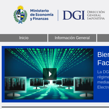
Inicio
Información General
Bie
Fac
La DGI
régim
media
Electr