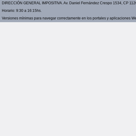
DIRECCIÓN GENERAL IMPOSITIVA. Av. Daniel Fernández Crespo 1534, CP 11200 
Horario: 9:30 a 16:15hs.
Versiones mínimas para navegar correctamente en los portales y aplicaciones Web: