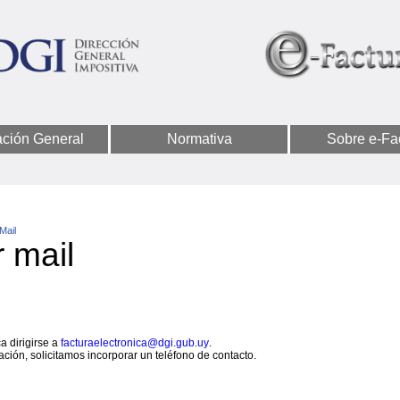
ación General
Normativa
Sobre e-Fa
Mail
 mail
a dirigirse a
facturaelectronica@dgi.gub.uy
.
icación, solicitamos incorporar un teléfono de contacto.