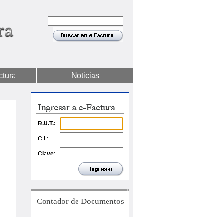
ctura
Noticias
R.U.T.:
C.I.:
Clave:
Contador de Documentos