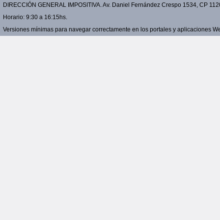
DIRECCIÓN GENERAL IMPOSITIVA. Av. Daniel Fernández Crespo 1534, CP 11200 
Horario: 9:30 a 16:15hs.
Versiones mínimas para navegar correctamente en los portales y aplicaciones Web: