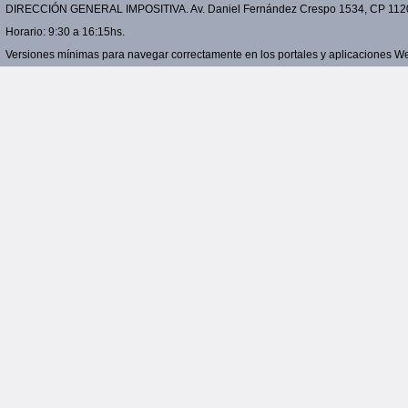
DIRECCIÓN GENERAL IMPOSITIVA. Av. Daniel Fernández Crespo 1534, CP 11200 
Horario: 9:30 a 16:15hs.
Versiones mínimas para navegar correctamente en los portales y aplicaciones Web: