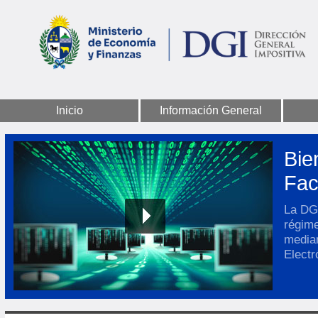
Inicio
Información General
Bie
Fac
La DGI
régim
media
Electr