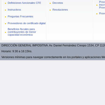
Prov
Definiciones funcionales CFE
Decretos
inscr
Prove
Instructivos
Resoluciones
Prov
Preguntas Frecuentes
Proveedores de certificado digital
Beneficios fiscales para
contribuyentes de menor
capacidad económica
DIRECCIÓN GENERAL IMPOSITIVA. Av. Daniel Fernández Crespo 1534, CP 11200 
Horario: 9:30 a 16:15hs.
Versiones mínimas para navegar correctamente en los portales y aplicaciones Web: